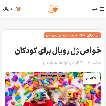
منو
0
ریال
0
,
ژل رویال
مقالات تقویت سیستم ایمنی بدن
خواص ژل رویال برای کودکان
اسفند ۵, ۱۴۰۳
ارسال توسط
پونیک دارو
27
آبان