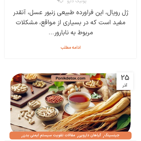
پونیک دارو
ژل رویال، این فراورده طبیعی زنبور عسل، آنقدر
مفید است که در بسیاری از مواقع، مشکلات
مربوط به نابارور...
ادامه مطلب
25
آذر
,
,
,
جینسینگ
گیاهان دارویی
مقالات تقویت سیستم ایمنی بدن