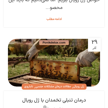
خواص ژل رویال ببریم. اما نمی‌دانیم که باید این
محصو...
ادامه مطلب
29
آذر
,
,
ژل رویال
مقالات درمان مشکلات جنسی
ناباروی
درمان تنبلی تخمدان با ژل رویال
۰