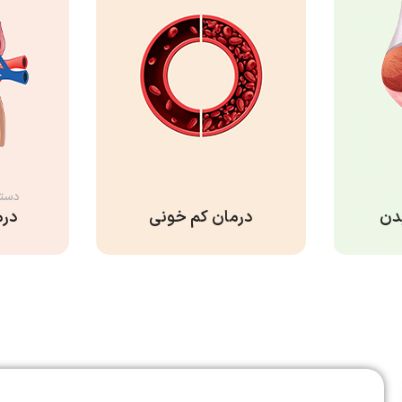
دست
دن
درمان کم خونی
درم
درمان کم خونی
م