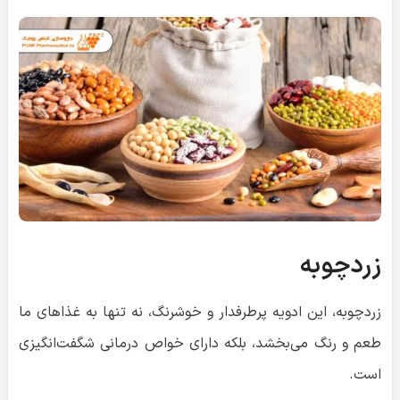
زردچوبه
زردچوبه، این ادویه پرطرفدار و خوشرنگ، نه تنها به غذاهای ما
طعم و رنگ می‌بخشد، بلکه دارای خواص درمانی شگفت‌انگیزی
است.
راز این خاصیت معجزه‌آسا در ماده‌ای به نام کورکومین نهفته
است. کورکومین، رنگدانه زرد رنگ زردچوبه، دارای خواص ضد
التهابی و آنتی‌اکسیدانی قوی است. التهاب مزمن یکی از عوامل
اصلی بسیاری از بیماری‌ها، از جمله بیماری‌های قلبی عروقی
است. کورکومین با
کاهش التهاب در بدن
، به بهبود سلامت قلب