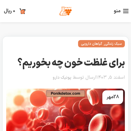
منو
0
ریال
0
,
سبک زندگی
گیاهان دارویی
برای غلظت خون چه بخوریم؟
اسفند ۵, ۱۴۰۳
ارسال توسط
پونیک دارو
28
مهر