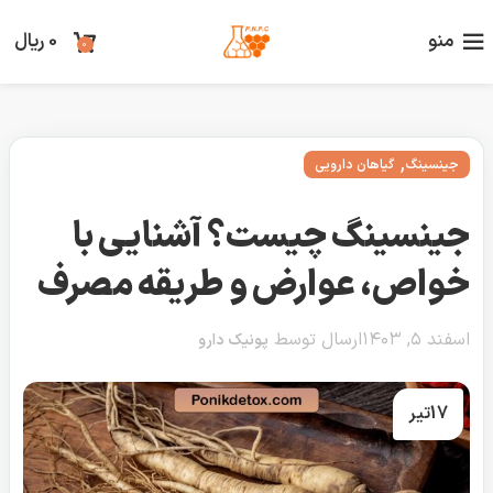
منو
0
ریال
0
,
جینسینگ
گیاهان دارویی
جینسینگ چیست؟ آشنایی با
خواص، عوارض و طریقه مصرف
اسفند ۵, ۱۴۰۳
ارسال توسط
پونیک دارو
17
تیر