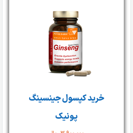
خرید کپسول جینسینگ
پونیک