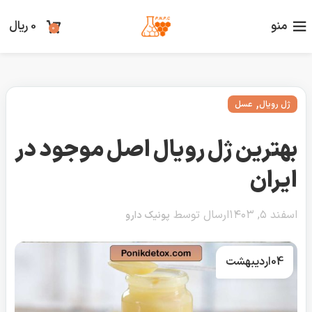
منو
0
ریال
0
,
ژل رویال
عسل
بهترین ژل رویال اصل موجود در
ایران
اسفند ۵, ۱۴۰۳
ارسال توسط
پونیک دارو
04
اردیبهشت